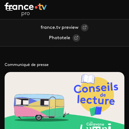
Aller au contenu principal
france.tv preview
Phototele
Communiqué de presse