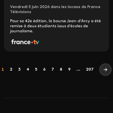
Vendredi 5 juin 2026 dans les locaux de France
Télévisions
Pour sa 42e édition, la bourse Jean-d'Arcy a été
remise à deux étudiants issus d'écoles de
journalisme.
Pagination
Page
Page
Page
Page
Page
Page
Page
Page
Page
1
2
3
4
5
6
7
8
9
...
207
Pag