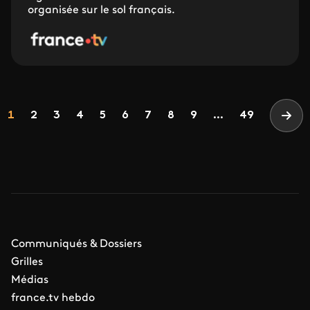
organisée sur le sol français.
Pagination
Page
Page
Page
Page
Page
Page
Page
Page
Page
1
2
3
4
5
6
7
8
9
...
49
Page
Communiqués & Dossiers
Grilles
Médias
france.tv hebdo