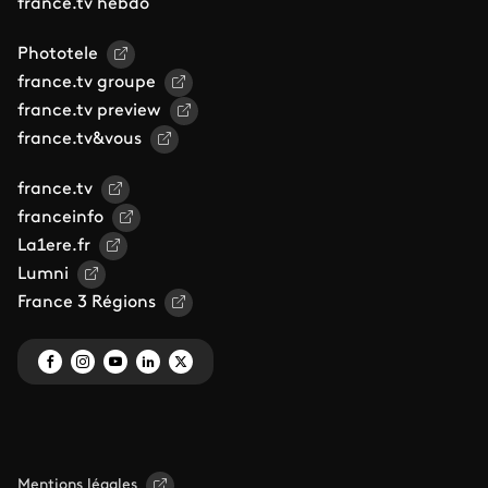
france.tv hebdo
Phototele
france.tv groupe
france.tv preview
france.tv&vous
france.tv
franceinfo
La1ere.fr
Lumni
France 3 Régions
Mentions légales