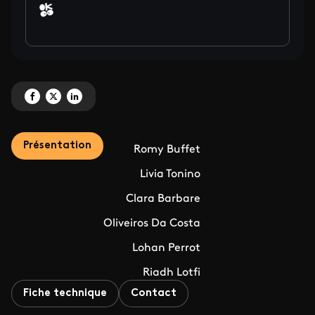
Partagez 'ASKIP, le collège se la raconte ! fait sa rentrée' sur Facebook
Partagez 'ASKIP, le collège se la raconte ! fait sa rentrée' sur X
Partagez 'ASKIP, le collège se la raconte ! fait sa rentrée' sur Link
Présentation
Romy Buffet
Livia Tonino
Clara Barbare
Oliveiros Da Costa
Lohan Perrot
Riadh Lotfi
Fiche technique
Contact