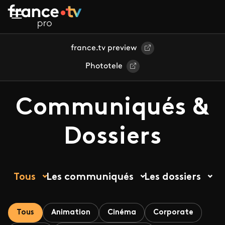
Aller au contenu principal
france.tv preview
Phototele
Communiqués &
Dossiers
Tous
Les communiqués
Les dossiers
Tous
Animation
Cinéma
Corporate