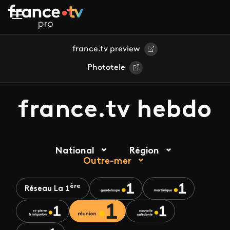
Aller au contenu principal
france.tv preview
Phototele
france.tv hebdo
National
Région
Outre-mer
ère
Réseau La 1