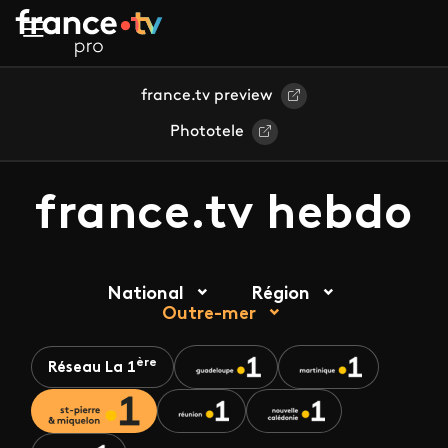
Aller au contenu principal
france.tv preview
Phototele
france.tv hebdo
National
Région
Outre-mer
ère
Réseau La 1