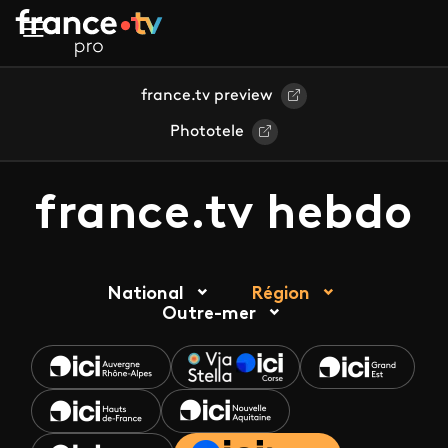
Aller au contenu principal
france.tv preview
Phototele
france.tv hebdo
National
Région
Outre-mer