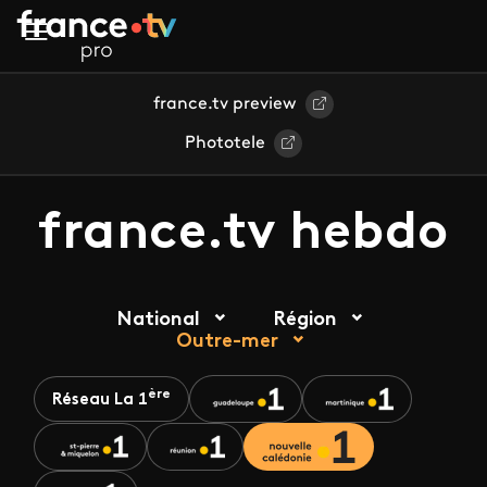
Aller au contenu principal
france.tv preview
Phototele
france.tv hebdo
National
Région
Outre-mer
ère
Réseau La 1