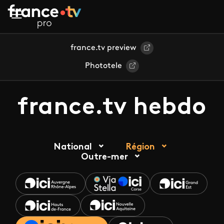
Aller au contenu principal
france.tv preview
Phototele
france.tv hebdo
National
Région
Outre-mer