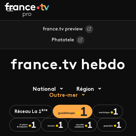
Aller au contenu principal
france.tv preview
Phototele
france.tv hebdo
National
Région
Outre-mer
ère
Réseau La 1