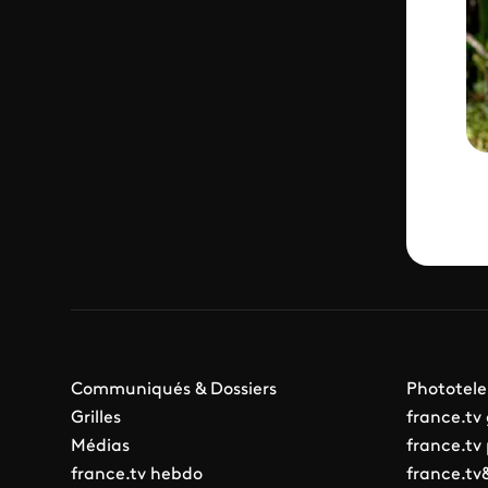
Communiqués & Dossiers
Phototele
Grilles
france.tv
Médias
france.tv
france.tv hebdo
france.tv