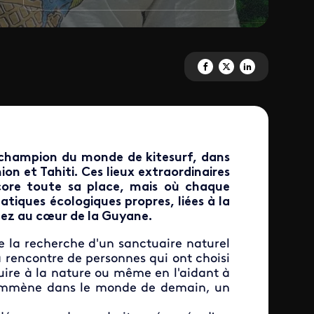
Partagez 'Green - La Guyane' 
Partagez 'Green - La Guya
Partagez 'Green - L
n champion du monde de kitesurf, dans
n et Tahiti. Ces lieux extraordinaires
ncore toute sa place, mais où chaque
atiques écologiques propres, liées à la
gez au cœur de la Guyane.
e la recherche d'un sanctuaire naturel
la rencontre de personnes qui ont choisi
nuire à la nature ou même en l'aidant à
s emmène dans le monde de demain, un