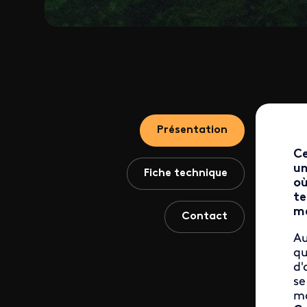
Présentation
Ce
un
Fiche technique
où
te
me
Contact
Au
qu
d'
se
mo