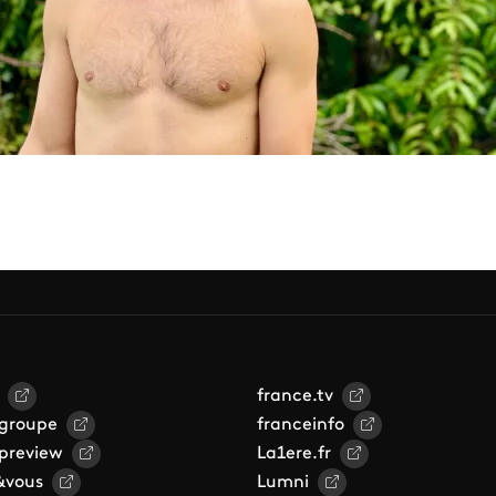
france.tv
 groupe
franceinfo
 preview
La1ere.fr
&vous
Lumni