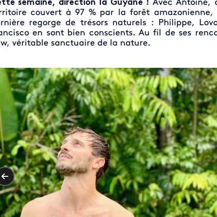
tte semaine, direction la Guyane !
Avec Antoine, d
rritoire couvert à 97 % par la forêt amazonienne, 
rnière regorge de trésors naturels : Philippe, Lov
ancisco en sont bien conscients. Au fil de ses ren
w, véritable sanctuaire de la nature.