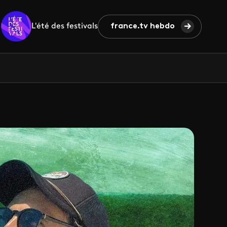
L'été des festivals
france.tv hebdo