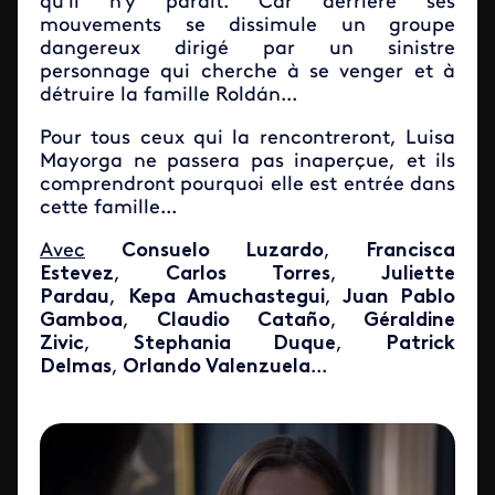
qu'il n'y paraît. Car derrière ses
mouvements se dissimule un groupe
dangereux dirigé par un sinistre
personnage qui cherche à se venger et à
détruire la famille Roldán...
Pour tous ceux qui la rencontreront, Luisa
Mayorga ne passera pas inaperçue, et ils
comprendront pourquoi elle est entrée dans
cette famille...
Avec
Consuelo Luzardo
,
Francisca
Estevez
,
Carlos Torres
,
Juliette
Pardau
,
Kepa Amuchastegui
,
Juan Pablo
Gamboa
,
Claudio Cataño
,
Géraldine
Zivic
,
Stephania Duque
,
Patrick
Delmas
,
Orlando Valenzuela
...