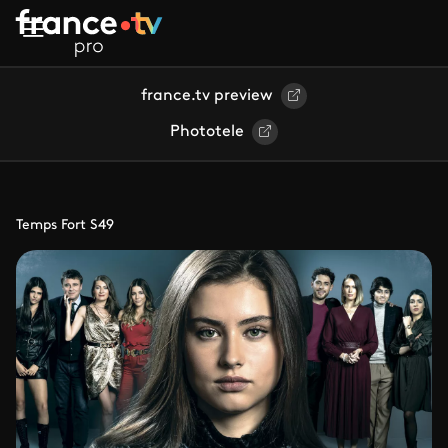
Aller au contenu principal
france.tv preview
Phototele
Temps Fort S49