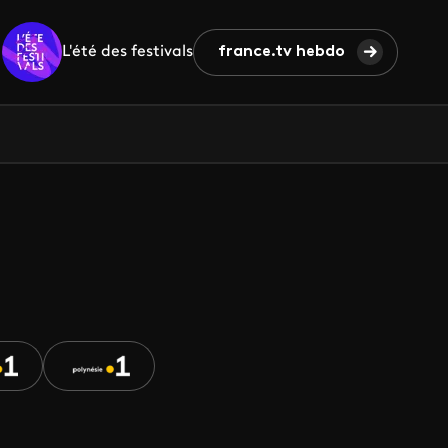
L'été des festivals
france.tv hebdo