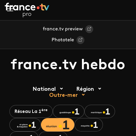
Aller au contenu principal
france.tv preview
Phototele
france.tv hebdo
National
Région
Outre-mer
ère
Réseau La 1