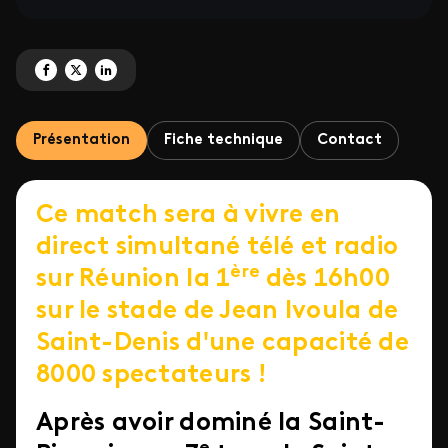
Partagez 'Le Saint-Denis FC / l'USSA Vertou' sur Facebook
Partagez 'Le Saint-Denis FC / l'USSA Vertou' sur X
Partagez 'Le Saint-Denis FC / l'USSA Vertou' sur LinkedIn
Présentation
Fiche technique
Contact
Ce match sera à vivre en
direct simultané télé et radio
ère
sur Réunion la 1
dès 16h00
sur le stade de Jean Ivoula de
Saint-Denis d'une capacité de
8000 spectateurs !
Après avoir dominé la Saint-