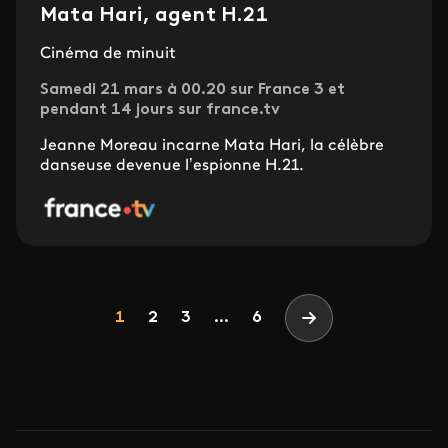
Mata Hari, agent H.21
Cinéma de minuit
Samedi 21 mars à 00.20 sur France 3 et
pendant 14 jours sur france.tv
Jeanne Moreau incarne Mata Hari, la célèbre
danseuse devenue l’espionne H.21.
Pagination
Page
Page
Page
1
2
3
...
6
Page suivante