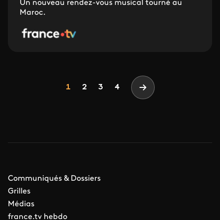
Un nouveau rendez-vous musical tourné au
Maroc.
Pagination
Page
Page
Page
1
2
3
4
Page suivante
Communiqués & Dossiers
Grilles
Médias
france.tv hebdo