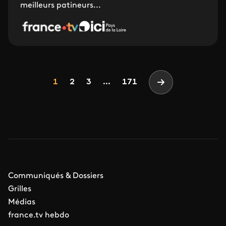
meilleurs patineurs...
Pagination
Page
Page
Page
1
2
3
...
171
Page suivante
Communiqués & Dossiers
Grilles
Médias
france.tv hebdo