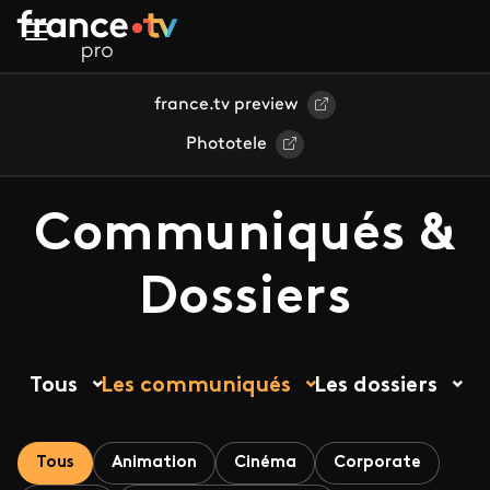
Aller au contenu principal
france.tv preview
Phototele
Communiqués &
Dossiers
Tous
Les communiqués
Les dossiers
Tous
Animation
Cinéma
Corporate