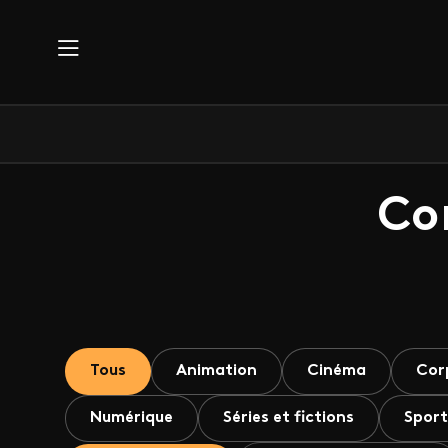
Aller au contenu principal
Co
Tous
Animation
Cinéma
Cor
Numérique
Séries et fictions
Sport