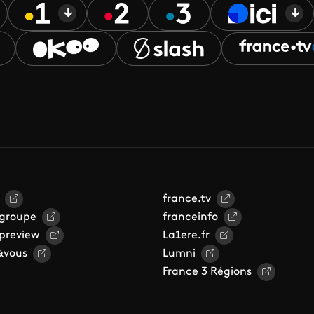
france.tv
 groupe
franceinfo
 preview
La1ere.fr
&vous
Lumni
France 3 Régions