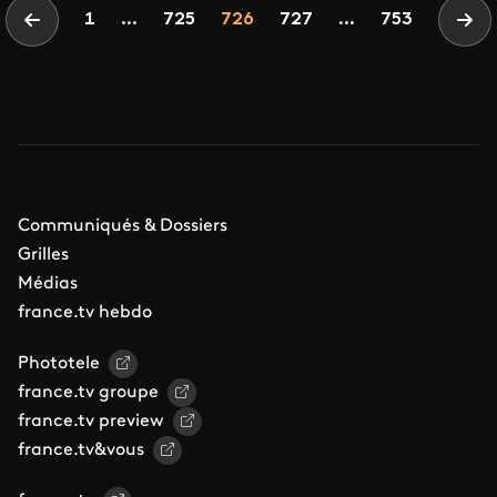
Pagination
Page
Page
Page
1
...
725
726
727
...
753
Page précédente
Pag
Communiqués & Dossiers
Grilles
Médias
france.tv hebdo
Phototele
france.tv groupe
france.tv preview
france.tv&vous