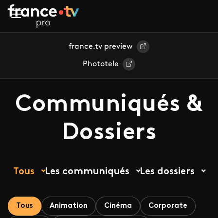
Aller au contenu principal
france.tv preview
Phototele
Communiqués &
Dossiers
Tous
Les communiqués
Les dossiers
Tous
Animation
Cinéma
Corporate