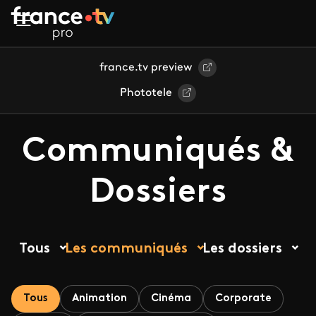
Aller au contenu principal
france.tv preview
Phototele
Communiqués &
Dossiers
Tous
Les communiqués
Les dossiers
Tous
Animation
Cinéma
Corporate