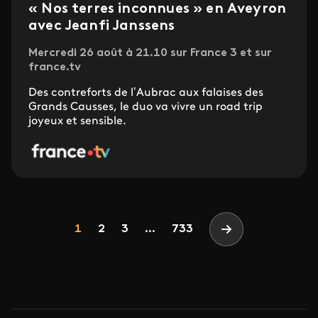
« Nos terres inconnues » en Aveyron
avec Jeanfi Janssens
Mercredi 26 août à 21.10 sur France 3 et sur
france.tv
Des contreforts de l’Aubrac aux falaises des
Grands Causses, le duo va vivre un road trip
joyeux et sensible.
Pagination
Page
Page
Page
1
2
3
...
733
Page suivante