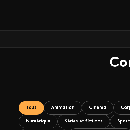
Aller au contenu principal
Co
Tous
Animation
Cinéma
Cor
Numérique
Séries et fictions
Sport