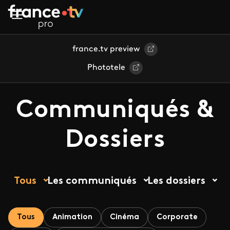
Aller au contenu principal
france.tv preview
Phototele
Communiqués &
Dossiers
Tous
Les communiqués
Les dossiers
Tous
Animation
Cinéma
Corporate