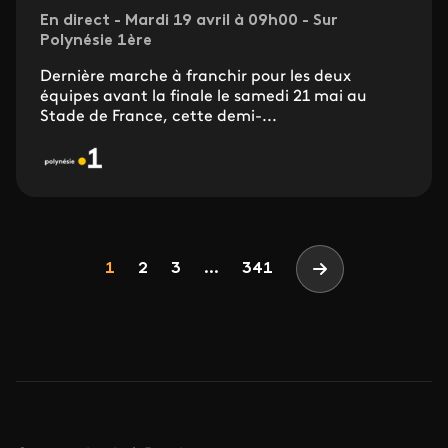
En direct - Mardi 19 avril à 09h00 - Sur
Polynésie 1ère
Dernière marche à franchir pour les deux
équipes avant la finale le samedi 21 mai au
Stade de France, cette demi-...
Pagination
Page
Page
Page
1
2
3
...
341
Page suivante