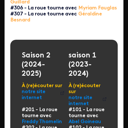
Guillard
#306 - La roue tourne avec
Myriam Fauglas
#307 - La roue tourne avec
Géraldine
Besnard
Saison 2
saison 1
(2024-
(2023-
2025)
2024)
À (re)écouter sur
À (re)écouter
notre site
sur
internet
notre site
internet
#201 - La roue
#101 - La roue
tourne avec
tourne avec
Freddy Thomelin
Abel Goineau
#202 - La roue
#102 - La roue