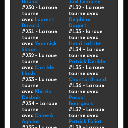
Briand
Joël Lemaine
#230 - La roue
#132 - La roue
tourne
tourne avec
avec
Laurent
Delphine
Bavard
Dagort
#231 - La roue
#133 - la roue
tourne
tourne avec
avec
Yvonnick
Henri Lafitte
Simon
#134 - La roue
#232 - La roue
tourne avec
tourne
Patrick Derible
avec
Clotilde
#135 - La roue
Lluch
tourne avec
#233 - La roue
Chantal Briand
tourne
#136 - La roue
avec
Klervia
tourne avec
Desbois
Pascal
#234 - La roue
Bourgeois
tourne
#137 - La roue
avec
Chloe &
tourne avec
Aghilas
Patrick Foliot
#235 - La roue
#138 - La roue