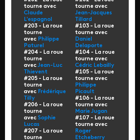
tourne avec
tourne avec
Claude
Jean-Jacques
L'espagnol
Tillard
#203 - La roue
#103 - La roue
tourne
tourne avec
avec
Philippe
Daniel
Paturel
Delaporte
#204 - La roue
#104 - La roue
tourne
tourne avec
avec
Jean-Luc
Cédric Lebailly
Thievent
#105 - La roue
#205 - La roue
tourne avec
tourne
Philippe
avec
Frédérique
Picault
Tilly
#106 - La roue
#206 - La roue
tourne avec
tourne
Marie Jugan
avec
Sophie
#107 - La roue
Lucas
tourne avec
#207 - La roue
Roger
tourne
Etcheberry