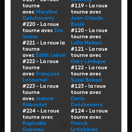
tourne
#119 - La roue
avec
Maryline
tourne avec
Detcheverry
Jean-Claude
#220 - La roue
Baslé
tourne avec
Éric
#120 - La roue
Siosse
tourne avec
#221 - La roue la
Leïla Meliani
tourne
#121 - La roue
avec
Édith Lebon
tourne avec
#222 - La roue
Gary Lévêque
tourne
#122 - La roue
avec
Françoise
tourne avec
Letournel
Suzie Boissel
#223 - La roue
#123 - la roue
tourne
tourne avec
avec
Jeanne
Denis
Raboutet
Detcheverry
#224 - La roue
#124 - La roue
tourne avec
tourne avec
Raphaële
Franck
Goineau
Urtizbéréa