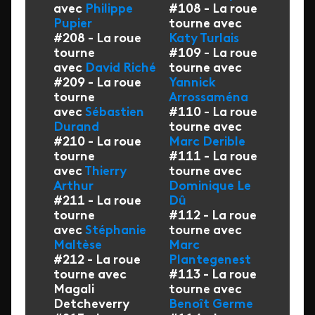
avec
Philippe
#108 - La roue
Pupier
tourne avec
#208 - La roue
Katy Turlais
tourne
#109 - La roue
avec
David Riché
tourne avec
#209 - La roue
Yannick
tourne
Arrossaména
avec
Sébastien
#110 - La roue
Durand
tourne avec
#210 - La roue
Marc Derible
tourne
#111 - La roue
avec
Thierry
tourne avec
Arthur
Dominique Le
#211 - La roue
Dû
tourne
#112 - La roue
avec
Stéphanie
tourne avec
Maltèse
Marc
#212 - La roue
Plantegenest
tourne avec
#113 - La roue
Magali
tourne avec
Detcheverry
Benoît Germe