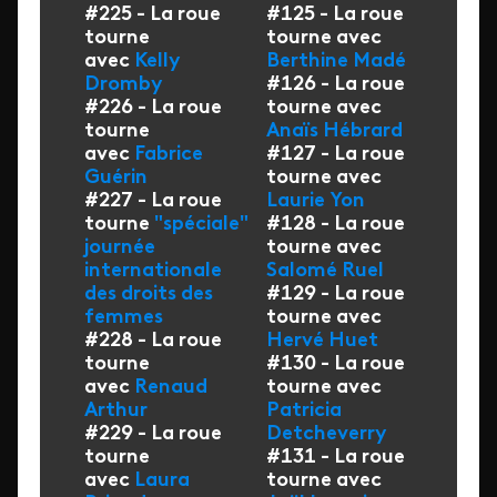
#225 - La roue
#125 - La roue
tourne
tourne avec
avec
Kelly
Berthine Madé
Dromby
#126 - La roue
#226 - La roue
tourne avec
tourne
Anaïs Hébrard
avec
Fabrice
#127 - La roue
Guérin
tourne avec
#227 - La roue
Laurie Yon
tourne
"spéciale"
#128 - La roue
journée
tourne avec
internationale
Salomé Ruel
des droits des
#129 - La roue
femmes
tourne avec
#228 - La roue
Hervé Huet
tourne
#130 - La roue
avec
Renaud
tourne avec
Arthur
Patricia
#229 - La roue
Detcheverry
tourne
#131 - La roue
avec
Laura
tourne avec