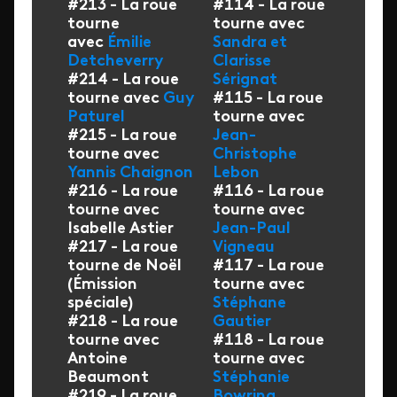
#213 - La roue
#114 - La roue
tourne
tourne avec
avec
Émilie
Sandra et
Detcheverry
Clarisse
#214 - La roue
Sérignat
tourne avec
Guy
#115 - La roue
Paturel
tourne avec
#215 - La roue
Jean-
tourne avec
Christophe
Yannis Chaignon
Lebon
#216 - La roue
#116 - La roue
tourne avec
tourne avec
Isabelle Astier
Jean-Paul
#217 - La roue
Vigneau
tourne de Noël
#117 - La roue
(Émission
tourne avec
spéciale)
Stéphane
#218 - La roue
Gautier
tourne avec
#118 - La roue
Antoine
tourne avec
Beaumont
Stéphanie
#219 - La roue
Bowring