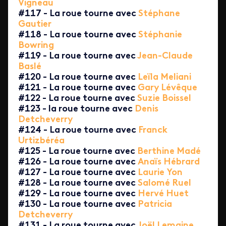
Vigneau
#117 - La roue tourne avec
Stéphane
Gautier
#118 - La roue tourne avec
Stéphanie
Bowring
#119 - La roue tourne avec
Jean-Claude
Baslé
#120 - La roue tourne avec
Leïla Meliani
#121 - La roue tourne avec
Gary Lévêque
#122 - La roue tourne avec
Suzie Boissel
#123 - la roue tourne avec
Denis
Detcheverry
#124 - La roue tourne avec
Franck
Urtizbéréa
#125 - La roue tourne avec
Berthine Madé
#126 - La roue tourne avec
Anaïs Hébrard
#127 - La roue tourne avec
Laurie Yon
#128 - La roue tourne avec
Salomé Ruel
#129 - La roue tourne avec
Hervé Huet
#130 - La roue tourne avec
Patricia
Detcheverry
#131 - La roue tourne avec
Joël Lemaine