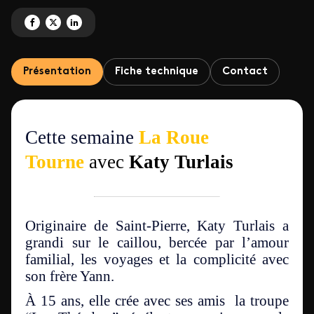
Partagez 'La roue tourne avec Katy Turlais' sur Facebook
Partagez 'La roue tourne avec Katy Turlais' sur X
Partagez 'La roue tourne avec Katy Turlais' sur LinkedIn
Présentation
Fiche technique
Contact
Cette semaine
La Roue
Tourne
avec
Katy Turlais
Originaire de Saint-Pierre, Katy Turlais a
grandi sur le caillou, bercée par l’amour
familial, les voyages et la complicité avec
son frère Yann.
À 15 ans, elle crée avec ses amis la troupe