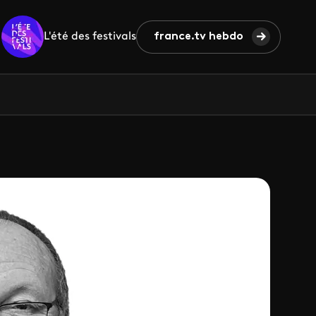
L'été des festivals
france.tv hebdo