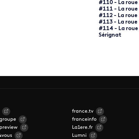
#110 - La roue
#111 - La roue
#112 - La roue
#113 - La roue
#114 - La roue
Sérignat
france.tv
 groupe
franceinfo
 preview
La1ere.fr
&vous
Lumni