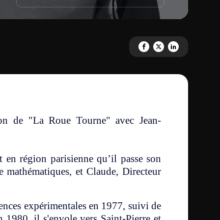
Partagez 'La roue tourne avec
Partagez 'La roue tourne
Partagez 'La roue t
ion de "La Roue Tourne" avec Jean-
t en région parisienne qu’il passe son
de mathématiques, et Claude, Directeur
iences expérimentales en 1977, suivi de
1980, il s'envole vers Saint-Pierre et