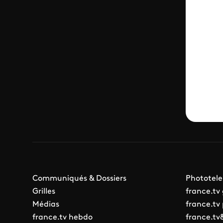
Communiqués & Dossiers
Phototele
Grilles
france.tv
Médias
france.tv
france.tv hebdo
france.tv