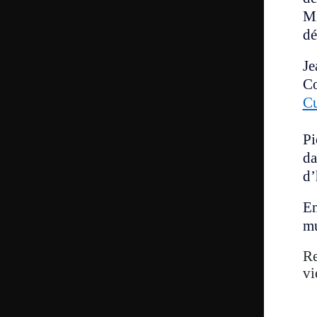
Mi
dé
Je
Co
Cu
Pi
da
d’
En
mu
Re
vi