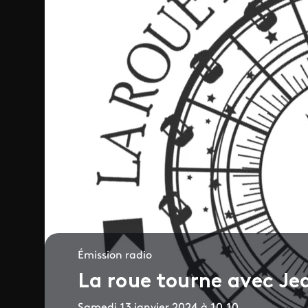
Émission radio
La roue tourne avec J
Samedi 13 janvier 2024 à 10.10