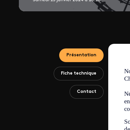
Présentation
No
Fiche technique
Ch
Contact
Né
en
co
So
de