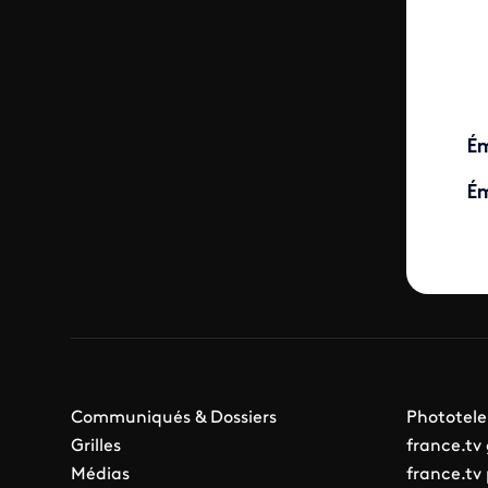
Ém
Ém
Communiqués & Dossiers
Phototele
Grilles
france.tv
Médias
france.tv