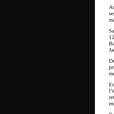
Au
se
ma
Sa
12
Ba
Ja
De
pr
mo
En
l’
re
en