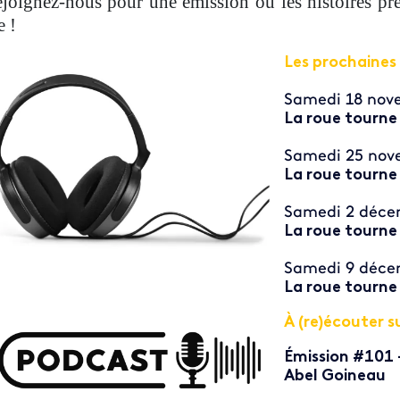
joignez-nous pour une émission où les histoires pr
e !
Les prochaines
Samedi 18 nov
La roue tourne
Samedi 25 nov
La roue tourne 
Samedi 2 déce
La roue tourne
Samedi 9 déce
La roue tourne
À (re)écouter s
Émission #101 
Abel Goineau