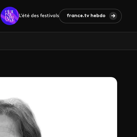
L'été des festivals
france.tv hebdo