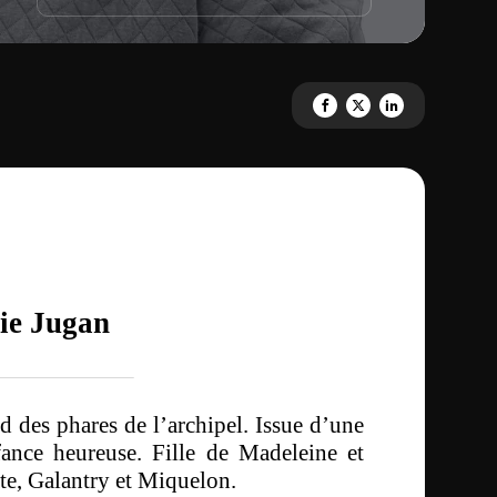
Partagez 'La roue tourne avec 
Partagez 'La roue tourne 
Partagez 'La roue to
e Jugan
d des phares de l’archipel.
Issue d’une
nfance heureuse. Fille de Madeleine et
ate, Galantry et Miquelon.