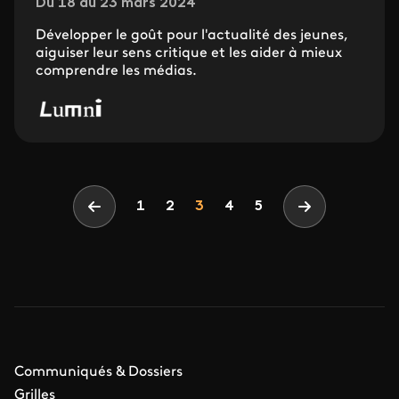
Du 18 au 23 mars 2024
Développer le goût pour l'actualité des jeunes,
aiguiser leur sens critique et les aider à mieux
comprendre les médias.
Pagination
Page
Page
Page
1
2
3
4
5
Page précédente
Page suivant
Communiqués & Dossiers
Grilles