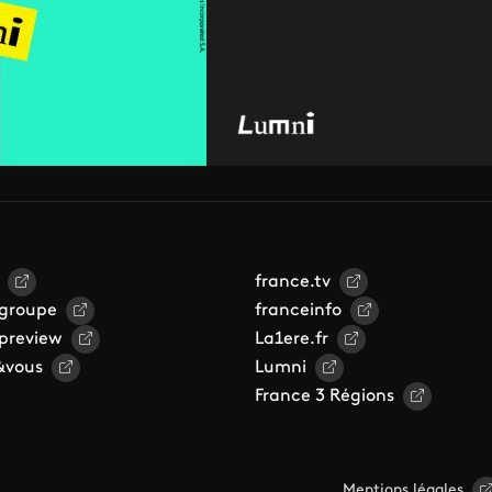
france.tv
 groupe
franceinfo
 preview
La1ere.fr
&vous
Lumni
France 3 Régions
Mentions légales