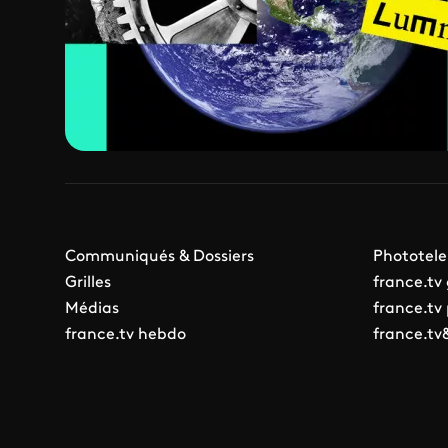
Communiqués & Dossiers
Phototele
Grilles
france.tv
Médias
france.tv
france.tv hebdo
france.tv