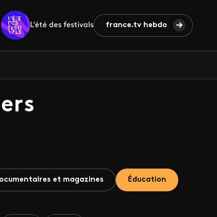
L'été des festivals
france.tv hebdo
ers
ocumentaires et magazines
Éducation