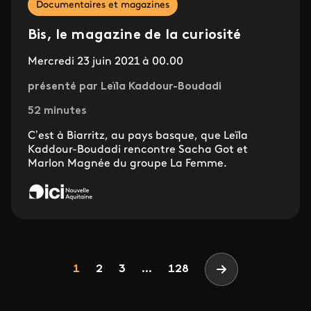
Documentaires et magazines
Bis, le magazine de la curiosité
Mercredi 23 juin 2021 à 00.00
présenté par Leïla Kaddour-Boudadi
52 minutes
C’est à Biarritz, au pays basque, que Leïla
Kaddour-Boudadi rencontre Sacha Got et
Marlon Magnée du groupe La Femme.
Pagination
Page
Page
Page
1
2
3
...
128
Page suivante