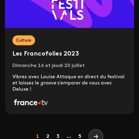
Culture
Les Francofolies 2023
Dimanche 16 et jeudi 20 juillet
Vibrez avec Louise Attaque en direct du festival
et laissez le
groove
s'emparer de vous avec
Deluxe !
Pagination
Page
Page
Page
1
2
3
...
5
Page suivante