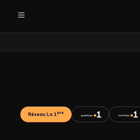
Aller au contenu principal
ère
Réseau La 1