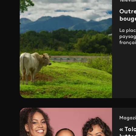
Télévis
Outre
bouge
La pla
paysage
françai
Magazi
« To