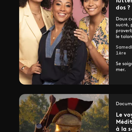
lutte
dos ?
Doux c
sucré,
prover
le tolo
Samedi
1ère
Se soig
mer.
Docume
Le vo
Médi
à la 