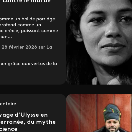
r contre le mal de
omme un bol de porridge
 profond comme un
be créole, puissant comme
man...
 28 février 2026 sur La
ner grâce aux vertus de la
ntaire
yage d'Ulysse en
terranée, du mythe
science