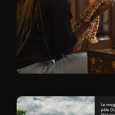
Le mag
pôle O