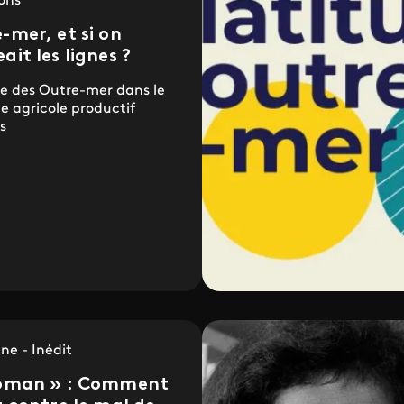
ions
-mer, et si on
ait les lignes ?
ce des Outre-mer dans le
 agricole productif
s
ne - Inédit
loman » : Comment