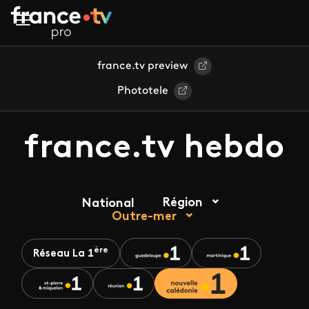
Aller au contenu principal
france.tv preview
Phototele
france.tv hebdo
Région
National
Outre-mer
ère
Réseau La 1