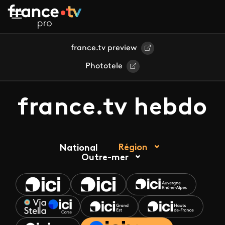
Aller au contenu principal
france.tv preview
Phototele
france.tv hebdo
Région
National
Outre-mer