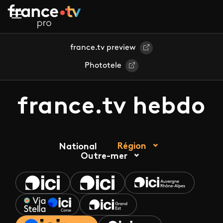
Aller au contenu principal
france.tv preview
Phototele
france.tv hebdo
Région
National
Outre-mer