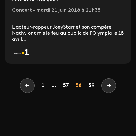
Concert - mardi 21 juin 2016 à 21h35
L’acteur-rappeur JoeyStarr et son compère
Nathy ont mis le feu au public de l’Olympia le 18
avril...
Pagination
Page
Page
Page
1
...
57
58
59
Page précédente
Page suiva