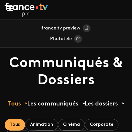
Aller au contenu principal
france.tv preview
Phototele
Communiqués &
Dossiers
Tous
Les communiqués
Les dossiers
Tous
Animation
Cinéma
Corporate