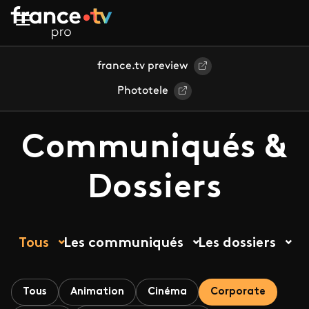
Aller au contenu principal
france.tv preview
Phototele
Communiqués &
Dossiers
Tous
Les communiqués
Les dossiers
Tous
Animation
Cinéma
Corporate