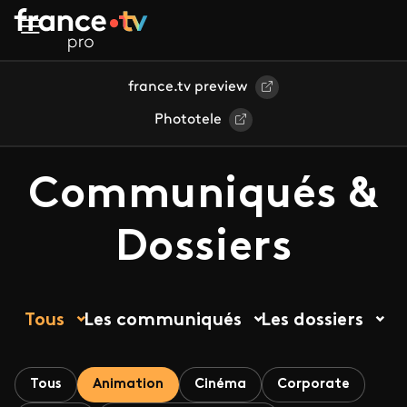
Aller au contenu principal
france.tv preview
Phototele
Communiqués &
Dossiers
Tous
Les communiqués
Les dossiers
Tous
Animation
Cinéma
Corporate