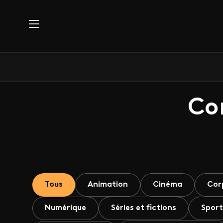
Aller au contenu principal
Co
Tous
Animation
Cinéma
Cor
Numérique
Séries et fictions
Sport