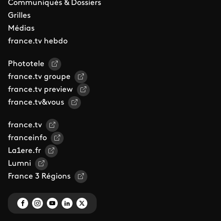
Communiqués & Dossiers
Grilles
Médias
france.tv hebdo
Phototele
france.tv groupe
france.tv preview
france.tv&vous
france.tv
franceinfo
La1ere.fr
Lumni
France 3 Régions