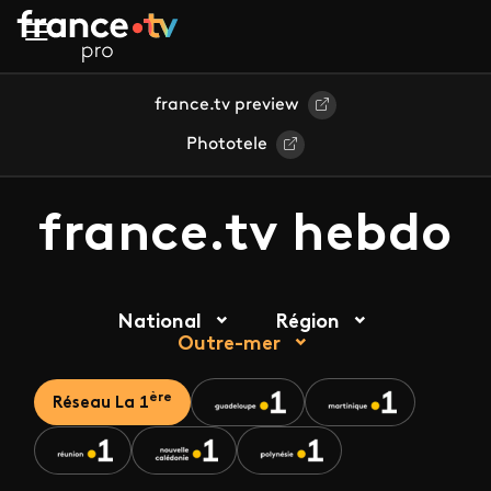
Aller au contenu principal
france.tv preview
Phototele
france.tv hebdo
National
Région
Outre-mer
ère
Réseau La 1