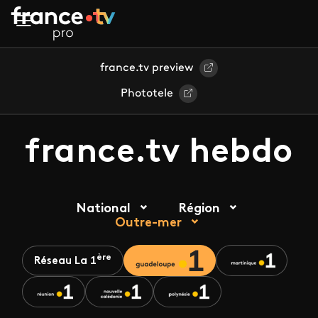
Aller au contenu principal
france.tv preview
Phototele
france.tv hebdo
National
Région
Outre-mer
ère
Réseau La 1