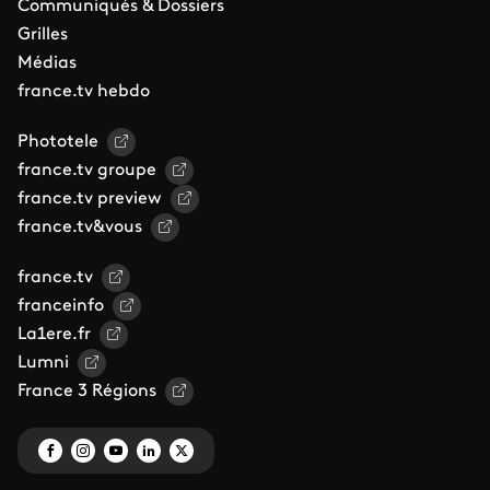
Communiqués & Dossiers
Grilles
Médias
france.tv hebdo
Phototele
france.tv groupe
france.tv preview
france.tv&vous
france.tv
franceinfo
La1ere.fr
Lumni
France 3 Régions