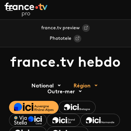
Aller au contenu principal
france.tv preview
Phototele
france.tv hebdo
National
Région
Outre-mer