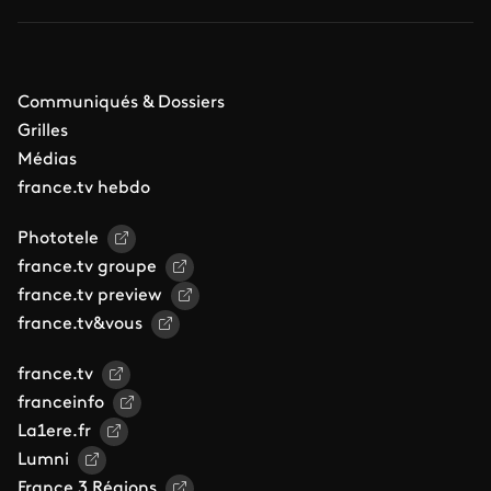
Communiqués & Dossiers
Grilles
Médias
france.tv hebdo
Phototele
france.tv groupe
france.tv preview
france.tv&vous
france.tv
franceinfo
La1ere.fr
Lumni
France 3 Régions