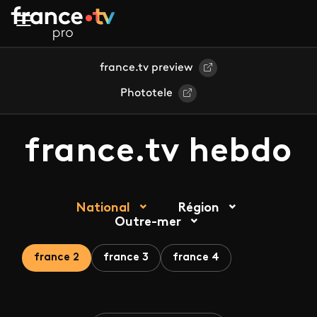
Aller au contenu principal
france.tv preview
Phototele
france.tv hebdo
National
Région
Outre-mer
france 2
france 3
france 4