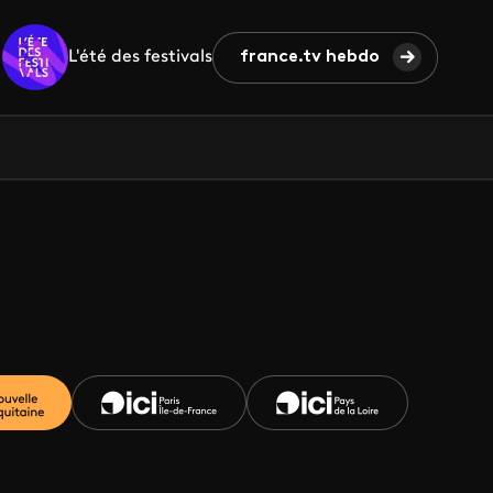
L'été des festivals
france.tv hebdo