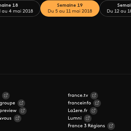
aine 18
Semaine 19
Semai
l au 4 mai 2018
Du 5 au 11 mai 2018
Du 12 au 1
france.tv
 groupe
franceinfo
 preview
La1ere.fr
&vous
Lumni
France 3 Régions