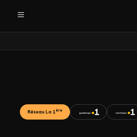
Aller au contenu principal
ère
Réseau La 1