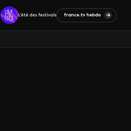
L'été des festivals
france.tv hebdo