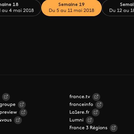
aine 18
Semaine 19
Semai
l au 4 mai 2018
Du 5 au 11 mai 2018
Du 12 au 1
france.tv
 groupe
franceinfo
 preview
La1ere.fr
&vous
Lumni
France 3 Régions