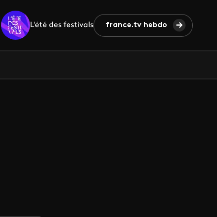
L'été des festivals
france.tv hebdo