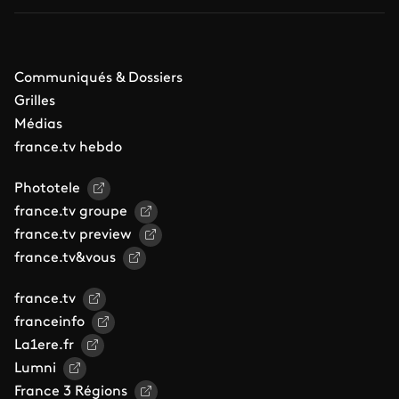
Communiqués & Dossiers
Grilles
Médias
france.tv hebdo
Phototele
france.tv groupe
france.tv preview
france.tv&vous
france.tv
franceinfo
La1ere.fr
Lumni
France 3 Régions